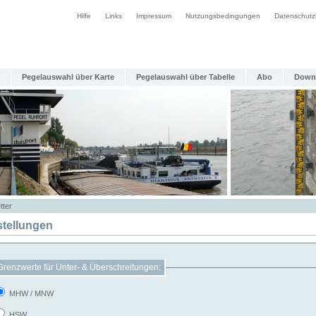
Hilfe
Links
Impressum
Nutzungsbedingungen
Datenschutz
Pegelauswahl über Karte
Pegelauswahl über Tabelle
Abo
Down
tter
stellungen
Grenzwerte für Unter- & Überschreitungen:
MHW / MNW
HSW