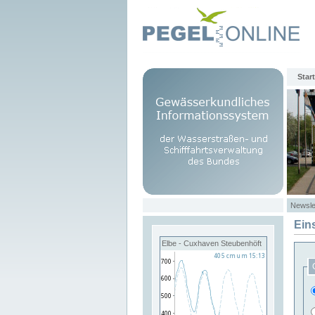
Start
Newsle
Ein
Elbe - Cuxhaven Steubenhöft