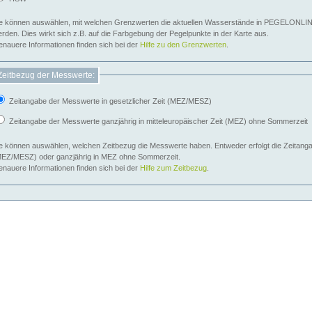
e können auswählen, mit welchen Grenzwerten die aktuellen Wasserstände in PEGELONLIN
werden. Dies wirkt sich z.B. auf die Farbgebung der Pegelpunkte in der Karte aus.
nauere Informationen finden sich bei der
Hilfe zu den Grenzwerten
.
Zeitbezug der Messwerte:
Zeitangabe der Messwerte in gesetzlicher Zeit (MEZ/MESZ)
Zeitangabe der Messwerte ganzjährig in mitteleuropäischer Zeit (MEZ) ohne Sommerzeit
e können auswählen, welchen Zeitbezug die Messwerte haben. Entweder erfolgt die Zeitangab
EZ/MESZ) oder ganzjährig in MEZ ohne Sommerzeit.
nauere Informationen finden sich bei der
Hilfe zum Zeitbezug
.