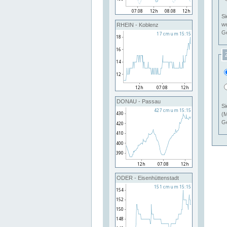
Si
RHEIN - Koblenz
Ge
DONAU - Passau
Si
(M
Ge
ODER - Eisenhüttenstadt