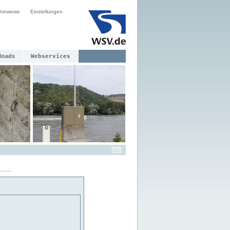
hinweise
Einstellungen
loads
Webservices