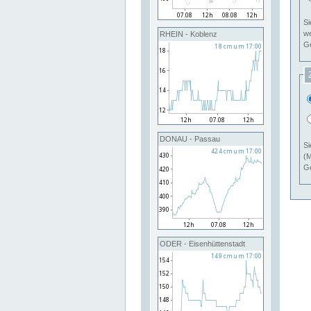
Si
RHEIN - Koblenz
Ge
DONAU - Passau
Si
(M
Ge
ODER - Eisenhüttenstadt