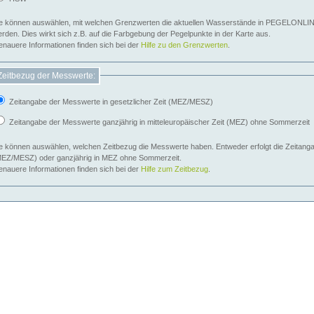
e können auswählen, mit welchen Grenzwerten die aktuellen Wasserstände in PEGELONLIN
werden. Dies wirkt sich z.B. auf die Farbgebung der Pegelpunkte in der Karte aus.
nauere Informationen finden sich bei der
Hilfe zu den Grenzwerten
.
Zeitbezug der Messwerte:
Zeitangabe der Messwerte in gesetzlicher Zeit (MEZ/MESZ)
Zeitangabe der Messwerte ganzjährig in mitteleuropäischer Zeit (MEZ) ohne Sommerzeit
e können auswählen, welchen Zeitbezug die Messwerte haben. Entweder erfolgt die Zeitangab
EZ/MESZ) oder ganzjährig in MEZ ohne Sommerzeit.
nauere Informationen finden sich bei der
Hilfe zum Zeitbezug
.