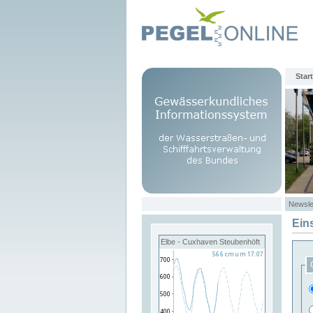
Start
Newsle
Ein
Elbe - Cuxhaven Steubenhöft