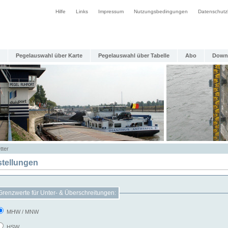
Hilfe
Links
Impressum
Nutzungsbedingungen
Datenschutz
Pegelauswahl über Karte
Pegelauswahl über Tabelle
Abo
Down
tter
stellungen
Grenzwerte für Unter- & Überschreitungen:
MHW / MNW
HSW