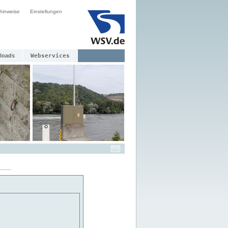
hinweise
Einstellungen
loads
Webservices