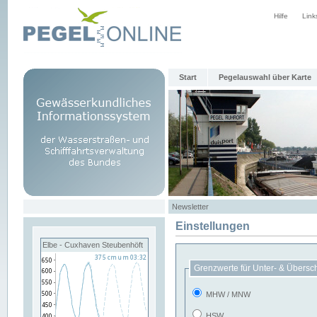
Hilfe
Link
Start
Pegelauswahl über Karte
Newsletter
Einstellungen
Elbe - Cuxhaven Steubenhöft
Grenzwerte für Unter- & Übersc
MHW / MNW
HSW