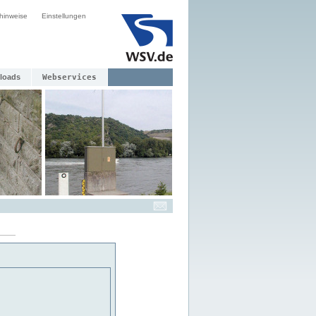
hinweise
Einstellungen
loads
Webservices