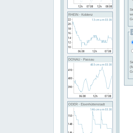
Si
RHEIN - Koblenz
Ge
DONAU - Passau
Si
(M
Ge
ODER - Eisenhüttenstadt