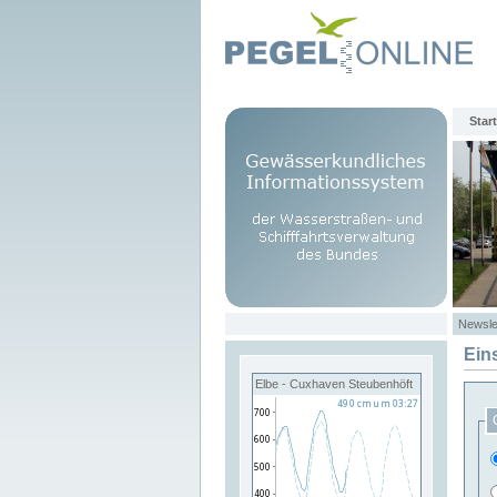
Start
Newsle
Ein
Elbe - Cuxhaven Steubenhöft