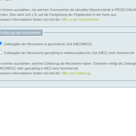
e können auswählen, mit welchen Grenzwerten die aktuellen Wasserstände in PEGELONLIN
werden. Dies wirkt sich z.B. auf die Farbgebung der Pegelpunkte in der Karte aus.
nauere Informationen finden sich bei der
Hilfe zu den Grenzwerten
.
Zeitbezug der Messwerte:
Zeitangabe der Messwerte in gesetzlicher Zeit (MEZ/MESZ)
Zeitangabe der Messwerte ganzjährig in mitteleuropäischer Zeit (MEZ) ohne Sommerzeit
e können auswählen, welchen Zeitbezug die Messwerte haben. Entweder erfolgt die Zeitangab
EZ/MESZ) oder ganzjährig in MEZ ohne Sommerzeit.
nauere Informationen finden sich bei der
Hilfe zum Zeitbezug
.