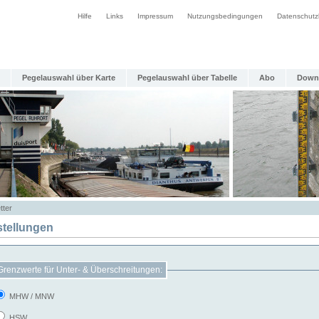
Hilfe
Links
Impressum
Nutzungsbedingungen
Datenschutz
Pegelauswahl über Karte
Pegelauswahl über Tabelle
Abo
Down
tter
stellungen
Grenzwerte für Unter- & Überschreitungen:
MHW / MNW
HSW