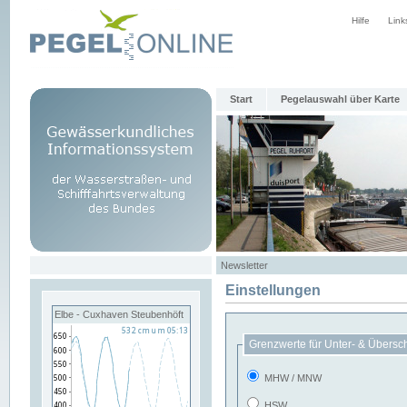
Hilfe
Link
Start
Pegelauswahl über Karte
Newsletter
Einstellungen
Elbe - Cuxhaven Steubenhöft
Grenzwerte für Unter- & Übersc
MHW / MNW
HSW