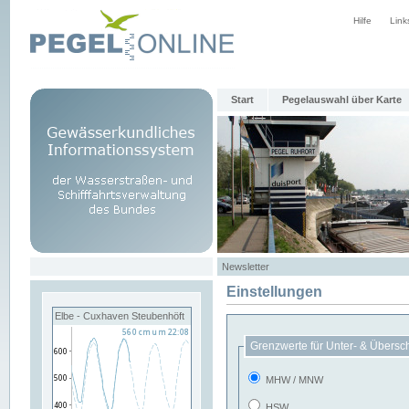
Hilfe
Link
Start
Pegelauswahl über Karte
Newsletter
Einstellungen
Elbe - Cuxhaven Steubenhöft
Grenzwerte für Unter- & Übersc
MHW / MNW
HSW