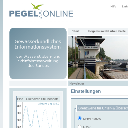
Hilfe
Link
Start
Pegelauswahl über Karte
Newsletter
Einstellungen
Elbe - Cuxhaven Steubenhöft
Grenzwerte für Unter- & Übersc
MHW / MNW
HSW