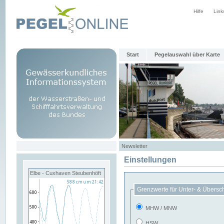
Hilfe
Link
Start
Pegelauswahl über Karte
Newsletter
Einstellungen
Elbe - Cuxhaven Steubenhöft
Grenzwerte für Unter- & Übersc
MHW / MNW
HSW