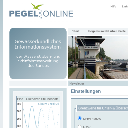
Hilfe
Link
Start
Pegelauswahl über Karte
Newsletter
Einstellungen
Elbe - Cuxhaven Steubenhöft
Grenzwerte für Unter- & Übersc
MHW / MNW
HSW