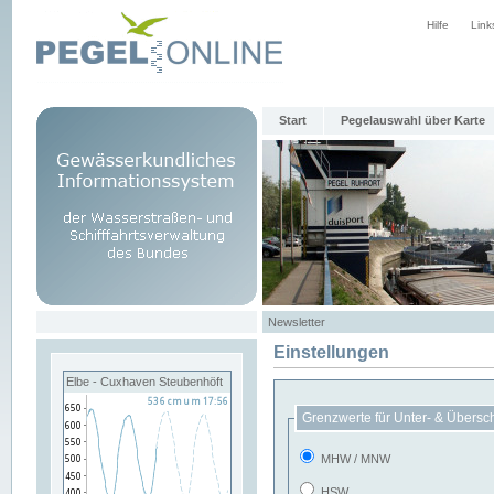
Hilfe
Link
Start
Pegelauswahl über Karte
Newsletter
Einstellungen
Elbe - Cuxhaven Steubenhöft
Grenzwerte für Unter- & Übersc
MHW / MNW
HSW