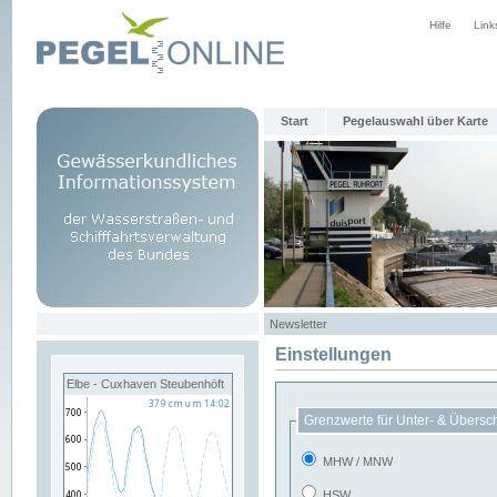
Hilfe
Link
Start
Pegelauswahl über Karte
Newsletter
Einstellungen
Elbe - Cuxhaven Steubenhöft
Grenzwerte für Unter- & Übersc
MHW / MNW
HSW