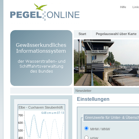
Hilfe
Link
Start
Pegelauswahl über Karte
Newsletter
Einstellungen
Elbe - Cuxhaven Steubenhöft
Grenzwerte für Unter- & Übersc
MHW / MNW
HSW