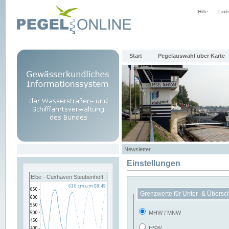
Hilfe
Link
Start
Pegelauswahl über Karte
Newsletter
Einstellungen
Elbe - Cuxhaven Steubenhöft
Grenzwerte für Unter- & Übersc
MHW / MNW
HSW