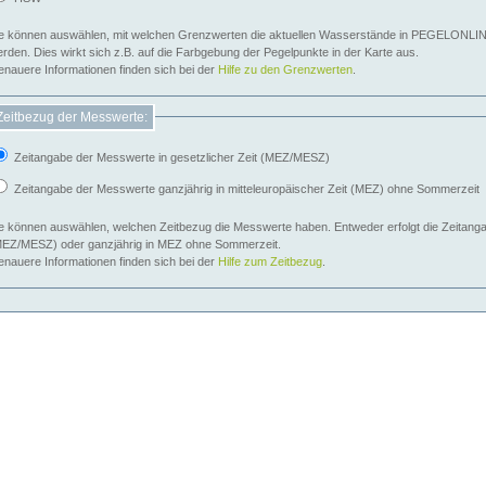
e können auswählen, mit welchen Grenzwerten die aktuellen Wasserstände in PEGELONLIN
werden. Dies wirkt sich z.B. auf die Farbgebung der Pegelpunkte in der Karte aus.
nauere Informationen finden sich bei der
Hilfe zu den Grenzwerten
.
Zeitbezug der Messwerte:
Zeitangabe der Messwerte in gesetzlicher Zeit (MEZ/MESZ)
Zeitangabe der Messwerte ganzjährig in mitteleuropäischer Zeit (MEZ) ohne Sommerzeit
e können auswählen, welchen Zeitbezug die Messwerte haben. Entweder erfolgt die Zeitangab
EZ/MESZ) oder ganzjährig in MEZ ohne Sommerzeit.
nauere Informationen finden sich bei der
Hilfe zum Zeitbezug
.