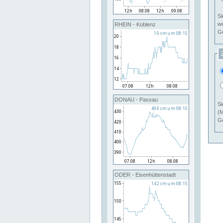
Si
RHEIN - Koblenz
Ge
DONAU - Passau
Si
(M
Ge
ODER - Eisenhüttenstadt