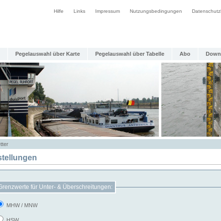
Hilfe
Links
Impressum
Nutzungsbedingungen
Datenschutz
Pegelauswahl über Karte
Pegelauswahl über Tabelle
Abo
Down
tter
stellungen
Grenzwerte für Unter- & Überschreitungen:
MHW / MNW
HSW