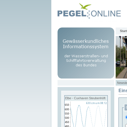
Start
Newsle
Ein
Elbe - Cuxhaven Steubenhöft