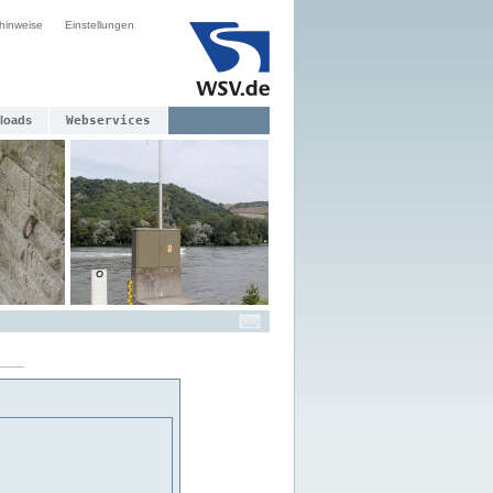
hinweise
Einstellungen
loads
Webservices