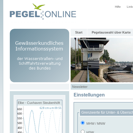
Hilfe
Link
Start
Pegelauswahl über Karte
Newsletter
Einstellungen
Elbe - Cuxhaven Steubenhöft
Grenzwerte für Unter- & Übersc
MHW / MNW
HSW