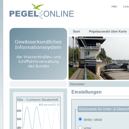
Hilfe
Link
Start
Pegelauswahl über Karte
Newsletter
Einstellungen
Elbe - Cuxhaven Steubenhöft
Grenzwerte für Unter- & Übersc
MHW / MNW
HSW