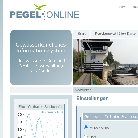
Hilfe
Link
Start
Pegelauswahl über Karte
Newsletter
Einstellungen
Elbe - Cuxhaven Steubenhöft
Grenzwerte für Unter- & Übersc
MHW / MNW
HSW