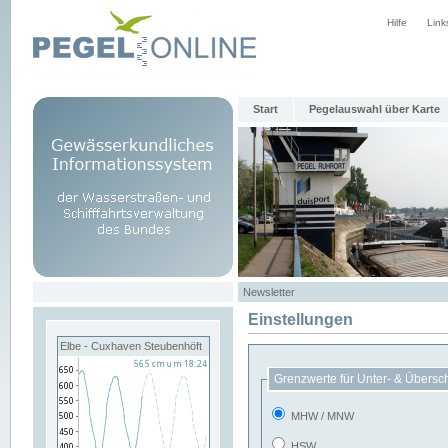
Hilfe
Link
Start
Pegelauswahl über Karte
Newsletter
Einstellungen
Elbe - Cuxhaven Steubenhöft
Grenzwerte für Unter- & Übersc
MHW / MNW
HSW