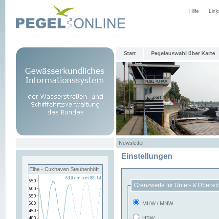
Hilfe
Link
Start
Pegelauswahl über Karte
Newsletter
Einstellungen
Elbe - Cuxhaven Steubenhöft
Grenzwerte für Unter- & Übersc
MHW / MNW
HSW