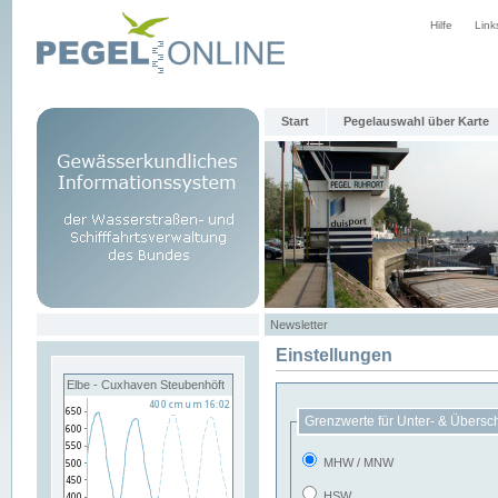
Hilfe
Link
Start
Pegelauswahl über Karte
Newsletter
Einstellungen
Elbe - Cuxhaven Steubenhöft
Grenzwerte für Unter- & Übersc
MHW / MNW
HSW