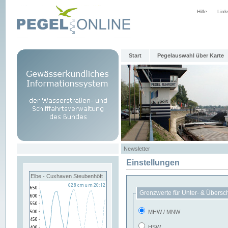
Hilfe
Link
Start
Pegelauswahl über Karte
Newsletter
Einstellungen
Elbe - Cuxhaven Steubenhöft
Grenzwerte für Unter- & Übersc
MHW / MNW
HSW