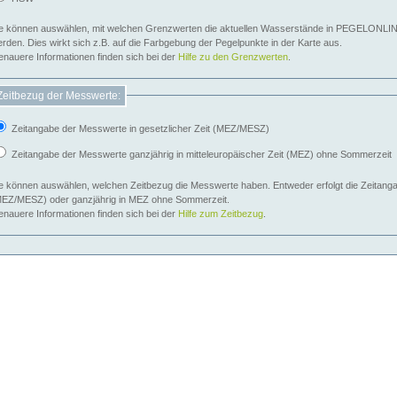
e können auswählen, mit welchen Grenzwerten die aktuellen Wasserstände in PEGELONLIN
werden. Dies wirkt sich z.B. auf die Farbgebung der Pegelpunkte in der Karte aus.
nauere Informationen finden sich bei der
Hilfe zu den Grenzwerten
.
Zeitbezug der Messwerte:
Zeitangabe der Messwerte in gesetzlicher Zeit (MEZ/MESZ)
Zeitangabe der Messwerte ganzjährig in mitteleuropäischer Zeit (MEZ) ohne Sommerzeit
e können auswählen, welchen Zeitbezug die Messwerte haben. Entweder erfolgt die Zeitangab
EZ/MESZ) oder ganzjährig in MEZ ohne Sommerzeit.
nauere Informationen finden sich bei der
Hilfe zum Zeitbezug
.