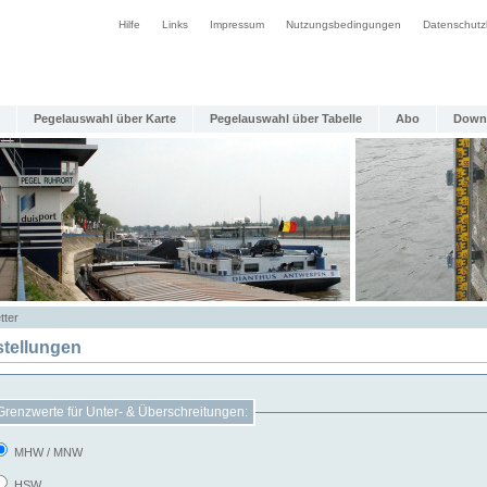
Hilfe
Links
Impressum
Nutzungsbedingungen
Datenschutz
Pegelauswahl über Karte
Pegelauswahl über Tabelle
Abo
Down
tter
stellungen
Grenzwerte für Unter- & Überschreitungen:
MHW / MNW
HSW