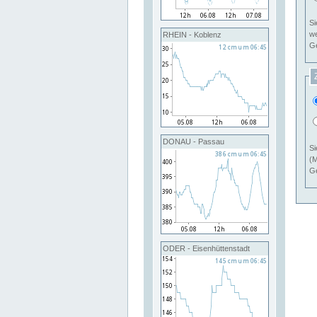
Si
RHEIN - Koblenz
Ge
DONAU - Passau
Si
(M
Ge
ODER - Eisenhüttenstadt