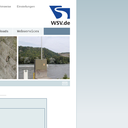
hinweise
Einstellungen
loads
Webservices