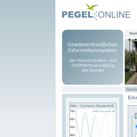
Start
Newsle
Ein
Elbe - Cuxhaven Steubenhöft