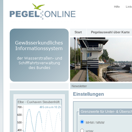
Hilfe
Link
Start
Pegelauswahl über Karte
Newsletter
Einstellungen
Elbe - Cuxhaven Steubenhöft
Grenzwerte für Unter- & Übersc
MHW / MNW
HSW