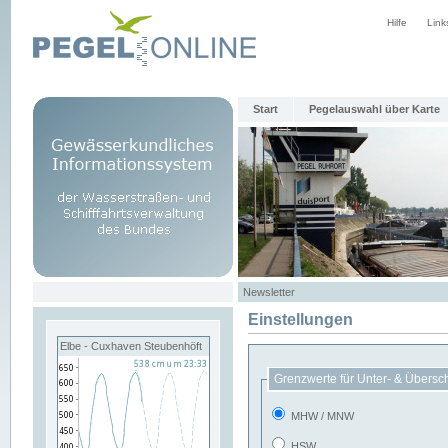
Hilfe
Link
Start
Pegelauswahl über Karte
Newsletter
Einstellungen
Elbe - Cuxhaven Steubenhöft
Grenzwerte für Unter- & Übersc
MHW / MNW
HSW