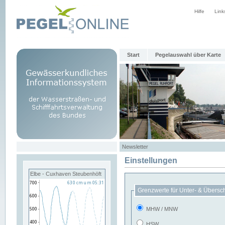
Hilfe
Link
Start
Pegelauswahl über Karte
Newsletter
Einstellungen
Elbe - Cuxhaven Steubenhöft
Grenzwerte für Unter- & Übersc
MHW / MNW
HSW