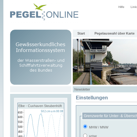
Hilfe
Link
Start
Pegelauswahl über Karte
Newsletter
Einstellungen
Elbe - Cuxhaven Steubenhöft
Grenzwerte für Unter- & Übersc
MHW / MNW
HSW