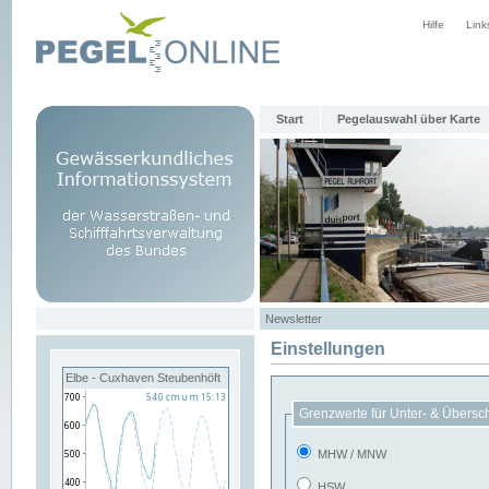
Hilfe
Link
Start
Pegelauswahl über Karte
Newsletter
Einstellungen
Elbe - Cuxhaven Steubenhöft
Grenzwerte für Unter- & Übersc
MHW / MNW
HSW