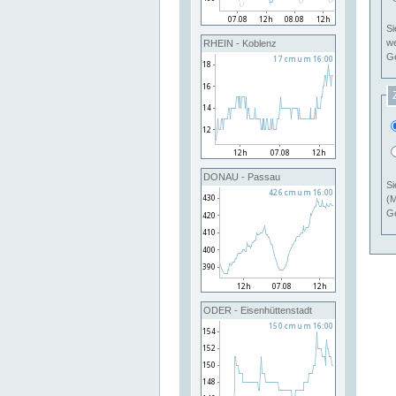
Si
RHEIN - Koblenz
Ge
DONAU - Passau
Si
(M
Ge
ODER - Eisenhüttenstadt