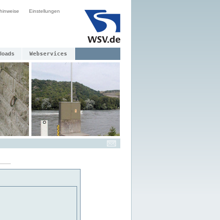
hinweise
Einstellungen
loads
Webservices