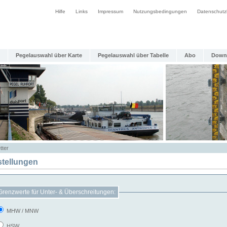
Hilfe
Links
Impressum
Nutzungsbedingungen
Datenschutz
Pegelauswahl über Karte
Pegelauswahl über Tabelle
Abo
Down
tter
stellungen
Grenzwerte für Unter- & Überschreitungen:
MHW / MNW
HSW