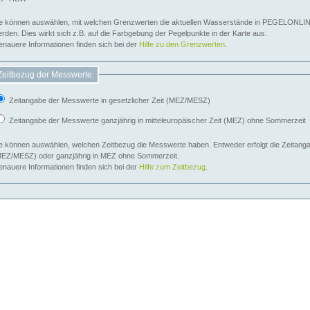
e können auswählen, mit welchen Grenzwerten die aktuellen Wasserstände in PEGELONLIN
werden. Dies wirkt sich z.B. auf die Farbgebung der Pegelpunkte in der Karte aus.
nauere Informationen finden sich bei der
Hilfe zu den Grenzwerten
.
Zeitbezug der Messwerte:
Zeitangabe der Messwerte in gesetzlicher Zeit (MEZ/MESZ)
Zeitangabe der Messwerte ganzjährig in mitteleuropäischer Zeit (MEZ) ohne Sommerzeit
e können auswählen, welchen Zeitbezug die Messwerte haben. Entweder erfolgt die Zeitangab
EZ/MESZ) oder ganzjährig in MEZ ohne Sommerzeit.
nauere Informationen finden sich bei der
Hilfe zum Zeitbezug
.