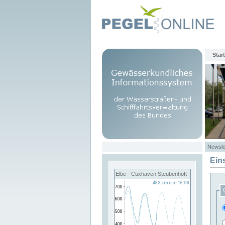
Start
Newsle
Ein
Elbe - Cuxhaven Steubenhöft