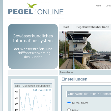
Hilfe
Link
Start
Pegelauswahl über Karte
Newsletter
Einstellungen
Elbe - Cuxhaven Steubenhöft
Grenzwerte für Unter- & Übersc
MHW / MNW
HSW