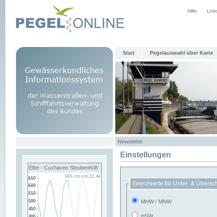
Hilfe
Link
Start
Pegelauswahl über Karte
Newsletter
Einstellungen
Elbe - Cuxhaven Steubenhöft
Grenzwerte für Unter- & Übersc
MHW / MNW
HSW