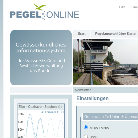
Hilfe
Link
Start
Pegelauswahl über Karte
Newsletter
Einstellungen
Elbe - Cuxhaven Steubenhöft
Grenzwerte für Unter- & Übersc
MHW / MNW
HSW