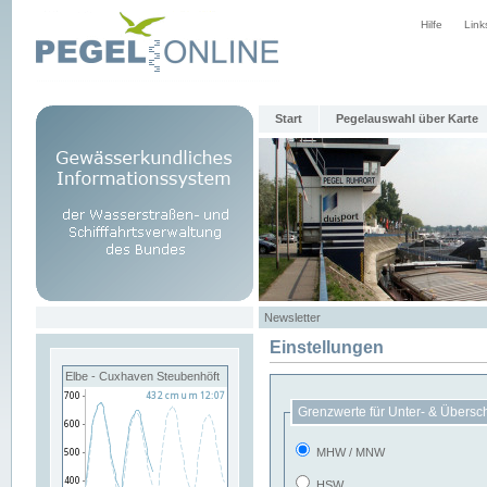
Hilfe
Link
Start
Pegelauswahl über Karte
Newsletter
Einstellungen
Elbe - Cuxhaven Steubenhöft
Grenzwerte für Unter- & Übersc
MHW / MNW
HSW