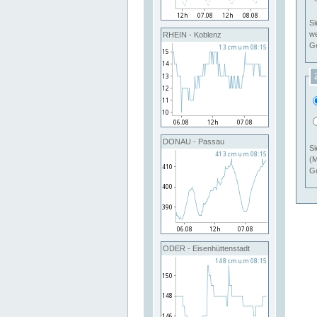
Si
RHEIN - Koblenz
Ge
DONAU - Passau
Si
(M
Ge
ODER - Eisenhüttenstadt