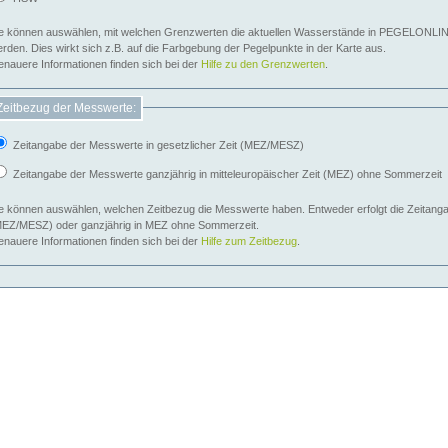
e können auswählen, mit welchen Grenzwerten die aktuellen Wasserstände in PEGELONLIN
werden. Dies wirkt sich z.B. auf die Farbgebung der Pegelpunkte in der Karte aus.
nauere Informationen finden sich bei der
Hilfe zu den Grenzwerten
.
Zeitbezug der Messwerte:
Zeitangabe der Messwerte in gesetzlicher Zeit (MEZ/MESZ)
Zeitangabe der Messwerte ganzjährig in mitteleuropäischer Zeit (MEZ) ohne Sommerzeit
e können auswählen, welchen Zeitbezug die Messwerte haben. Entweder erfolgt die Zeitangab
EZ/MESZ) oder ganzjährig in MEZ ohne Sommerzeit.
nauere Informationen finden sich bei der
Hilfe zum Zeitbezug
.