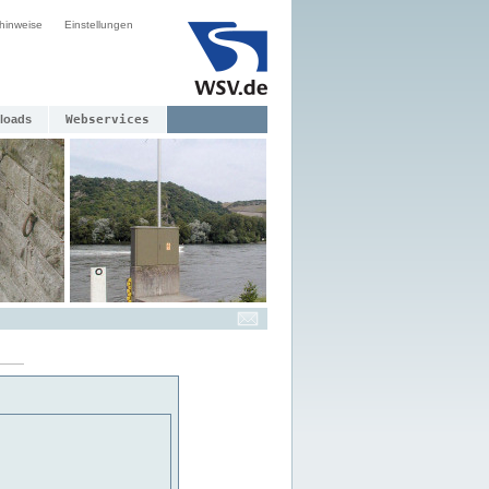
hinweise
Einstellungen
loads
Webservices