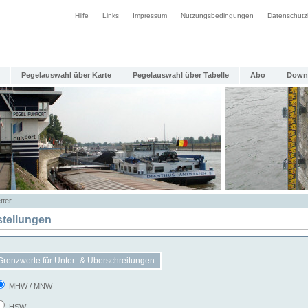
Hilfe
Links
Impressum
Nutzungsbedingungen
Datenschutz
Pegelauswahl über Karte
Pegelauswahl über Tabelle
Abo
Down
tter
stellungen
Grenzwerte für Unter- & Überschreitungen:
MHW / MNW
HSW