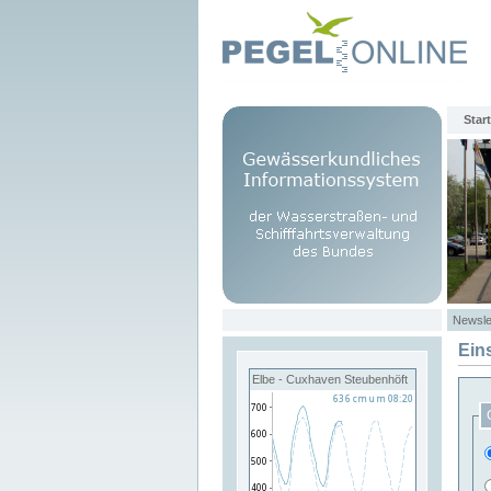
Start
Newsle
Ein
Elbe - Cuxhaven Steubenhöft