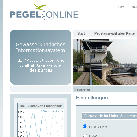
Hilfe
Link
Start
Pegelauswahl über Karte
Newsletter
Einstellungen
Elbe - Cuxhaven Steubenhöft
Grenzwerte für Unter- & Übersc
MHW / MNW
HSW