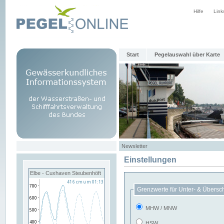
Hilfe
Link
Start
Pegelauswahl über Karte
Newsletter
Einstellungen
Elbe - Cuxhaven Steubenhöft
Grenzwerte für Unter- & Übersc
MHW / MNW
HSW