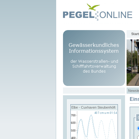
Start
Newsle
Ein
Elbe - Cuxhaven Steubenhöft