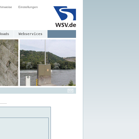
hinweise
Einstellungen
loads
Webservices