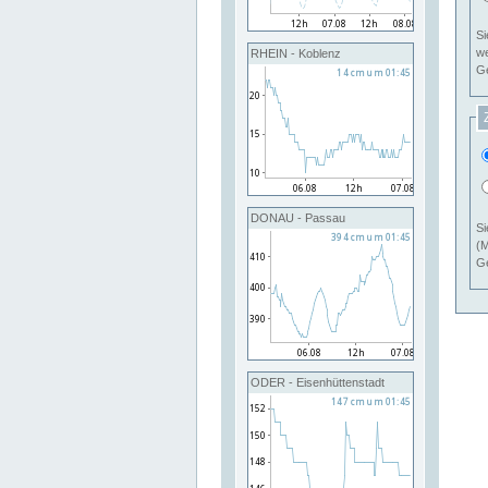
Si
RHEIN - Koblenz
Ge
DONAU - Passau
Si
(M
Ge
ODER - Eisenhüttenstadt