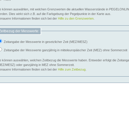
e können auswählen, mit welchen Grenzwerten die aktuellen Wasserstände in PEGELONLIN
werden. Dies wirkt sich z.B. auf die Farbgebung der Pegelpunkte in der Karte aus.
nauere Informationen finden sich bei der
Hilfe zu den Grenzwerten
.
Zeitbezug der Messwerte:
Zeitangabe der Messwerte in gesetzlicher Zeit (MEZ/MESZ)
Zeitangabe der Messwerte ganzjährig in mitteleuropäischer Zeit (MEZ) ohne Sommerzeit
e können auswählen, welchen Zeitbezug die Messwerte haben. Entweder erfolgt die Zeitangab
EZ/MESZ) oder ganzjährig in MEZ ohne Sommerzeit.
nauere Informationen finden sich bei der
Hilfe zum Zeitbezug
.