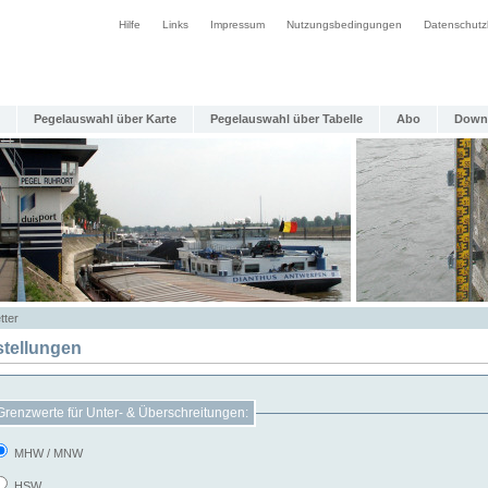
Hilfe
Links
Impressum
Nutzungsbedingungen
Datenschutz
Pegelauswahl über Karte
Pegelauswahl über Tabelle
Abo
Down
tter
stellungen
Grenzwerte für Unter- & Überschreitungen:
MHW / MNW
HSW