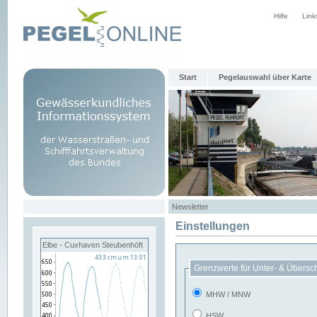
Hilfe
Link
Start
Pegelauswahl über Karte
Newsletter
Einstellungen
Elbe - Cuxhaven Steubenhöft
Grenzwerte für Unter- & Übersc
MHW / MNW
HSW