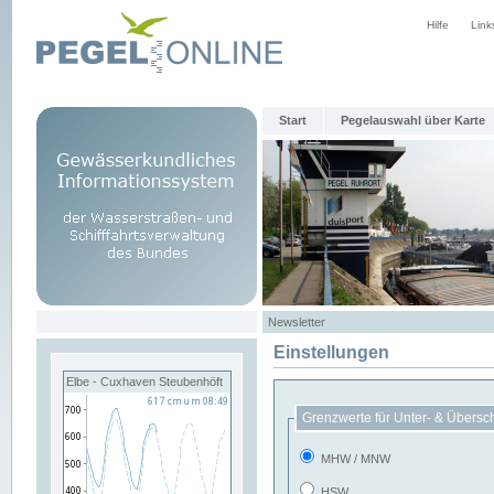
Hilfe
Link
Start
Pegelauswahl über Karte
Newsletter
Einstellungen
Elbe - Cuxhaven Steubenhöft
Grenzwerte für Unter- & Übersc
MHW / MNW
HSW