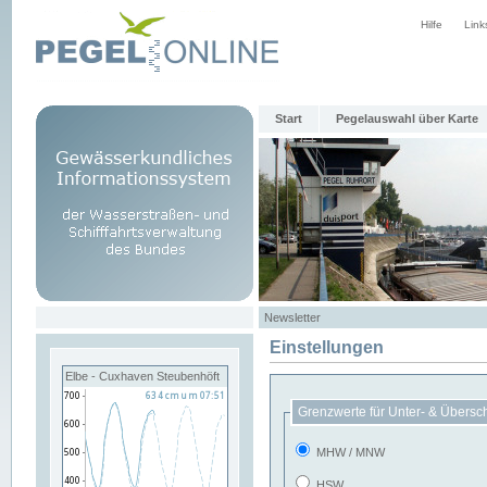
Hilfe
Link
Start
Pegelauswahl über Karte
Newsletter
Einstellungen
Elbe - Cuxhaven Steubenhöft
Grenzwerte für Unter- & Übersc
MHW / MNW
HSW