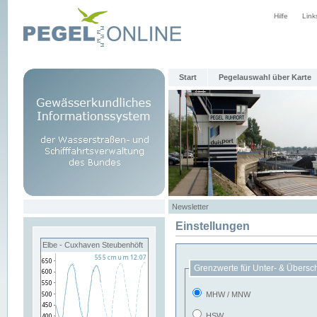
Hilfe
Link
Start
Pegelauswahl über Karte
Newsletter
Einstellungen
Elbe - Cuxhaven Steubenhöft
Grenzwerte für Unter- & Übersc
MHW / MNW
HSW