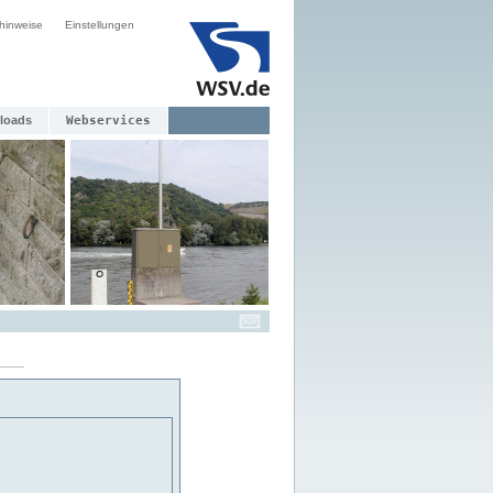
hinweise
Einstellungen
loads
Webservices