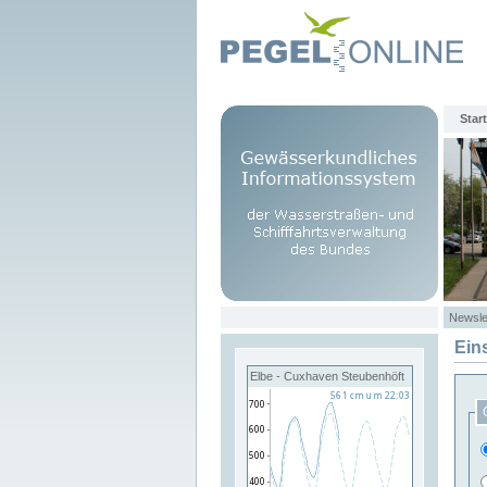
Start
Newsle
Ein
Elbe - Cuxhaven Steubenhöft