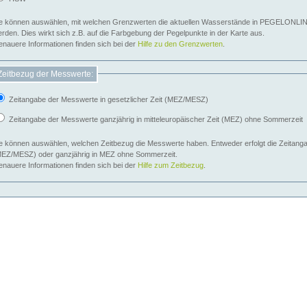
e können auswählen, mit welchen Grenzwerten die aktuellen Wasserstände in PEGELONLIN
werden. Dies wirkt sich z.B. auf die Farbgebung der Pegelpunkte in der Karte aus.
nauere Informationen finden sich bei der
Hilfe zu den Grenzwerten
.
Zeitbezug der Messwerte:
Zeitangabe der Messwerte in gesetzlicher Zeit (MEZ/MESZ)
Zeitangabe der Messwerte ganzjährig in mitteleuropäischer Zeit (MEZ) ohne Sommerzeit
e können auswählen, welchen Zeitbezug die Messwerte haben. Entweder erfolgt die Zeitangab
EZ/MESZ) oder ganzjährig in MEZ ohne Sommerzeit.
nauere Informationen finden sich bei der
Hilfe zum Zeitbezug
.