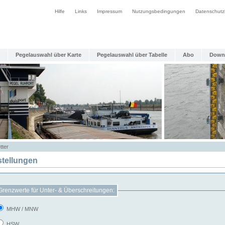
Hilfe
Links
Impressum
Nutzungsbedingungen
Datenschutz
Pegelauswahl über Karte
Pegelauswahl über Tabelle
Abo
Down
tter
stellungen
Grenzwerte für Unter- & Überschreitungen:
MHW / MNW
HSW