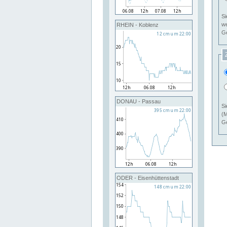
Si
RHEIN - Koblenz
Ge
DONAU - Passau
Si
(M
Ge
ODER - Eisenhüttenstadt