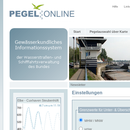
Hilfe
Link
Start
Pegelauswahl über Karte
Newsletter
Einstellungen
Elbe - Cuxhaven Steubenhöft
Grenzwerte für Unter- & Übersc
MHW / MNW
HSW