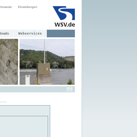
hinweise
Einstellungen
loads
Webservices