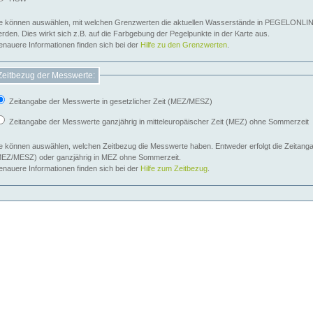
e können auswählen, mit welchen Grenzwerten die aktuellen Wasserstände in PEGELONLIN
werden. Dies wirkt sich z.B. auf die Farbgebung der Pegelpunkte in der Karte aus.
nauere Informationen finden sich bei der
Hilfe zu den Grenzwerten
.
Zeitbezug der Messwerte:
Zeitangabe der Messwerte in gesetzlicher Zeit (MEZ/MESZ)
Zeitangabe der Messwerte ganzjährig in mitteleuropäischer Zeit (MEZ) ohne Sommerzeit
e können auswählen, welchen Zeitbezug die Messwerte haben. Entweder erfolgt die Zeitangab
EZ/MESZ) oder ganzjährig in MEZ ohne Sommerzeit.
nauere Informationen finden sich bei der
Hilfe zum Zeitbezug
.