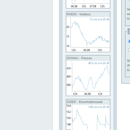
Si
RHEIN - Koblenz
Ge
DONAU - Passau
Si
(M
Ge
ODER - Eisenhüttenstadt