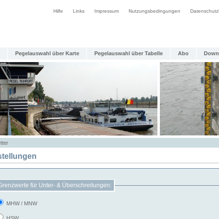
Hilfe
Links
Impressum
Nutzungsbedingungen
Datenschutz
Pegelauswahl über Karte
Pegelauswahl über Tabelle
Abo
Down
tter
stellungen
Grenzwerte für Unter- & Überschreitungen:
MHW / MNW
HSW