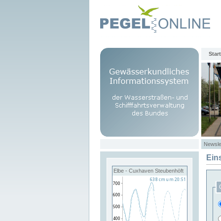
Start
Newsle
Ein
Elbe - Cuxhaven Steubenhöft