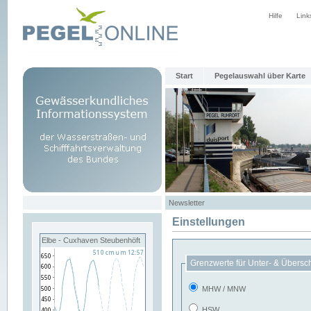
Hilfe
Link
Start
Pegelauswahl über Karte
Newsletter
Einstellungen
Elbe - Cuxhaven Steubenhöft
Grenzwerte für Unter- & Übersc
MHW / MNW
HSW