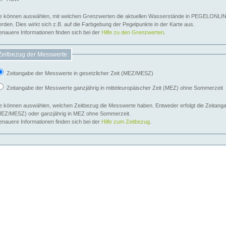
e können auswählen, mit welchen Grenzwerten die aktuellen Wasserstände in PEGELONLIN
werden. Dies wirkt sich z.B. auf die Farbgebung der Pegelpunkte in der Karte aus.
nauere Informationen finden sich bei der
Hilfe zu den Grenzwerten
.
Zeitbezug der Messwerte:
Zeitangabe der Messwerte in gesetzlicher Zeit (MEZ/MESZ)
Zeitangabe der Messwerte ganzjährig in mitteleuropäischer Zeit (MEZ) ohne Sommerzeit
e können auswählen, welchen Zeitbezug die Messwerte haben. Entweder erfolgt die Zeitangab
EZ/MESZ) oder ganzjährig in MEZ ohne Sommerzeit.
nauere Informationen finden sich bei der
Hilfe zum Zeitbezug
.