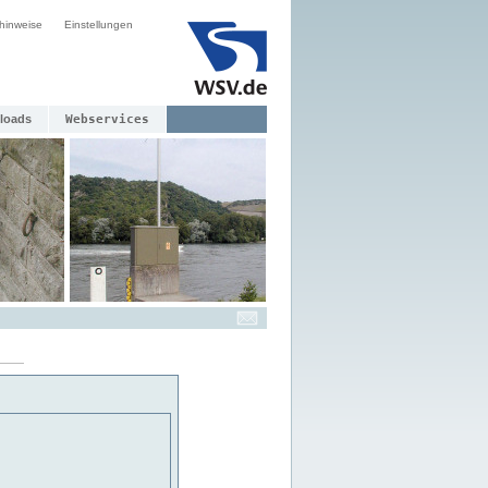
hinweise
Einstellungen
loads
Webservices