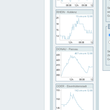
Si
RHEIN - Koblenz
Ge
DONAU - Passau
Si
(M
Ge
ODER - Eisenhüttenstadt