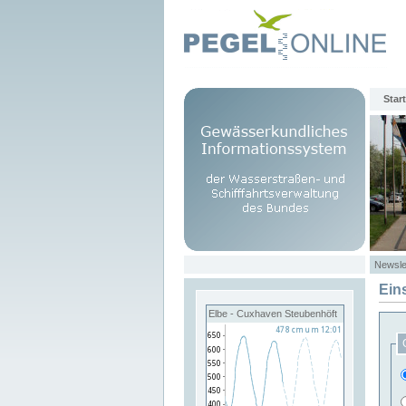
Start
Newsle
Ein
Elbe - Cuxhaven Steubenhöft