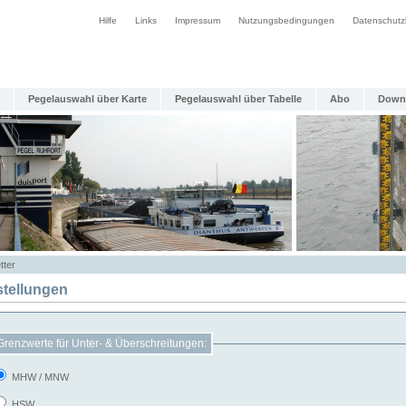
Hilfe
Links
Impressum
Nutzungsbedingungen
Datenschutz
Pegelauswahl über Karte
Pegelauswahl über Tabelle
Abo
Down
tter
stellungen
Grenzwerte für Unter- & Überschreitungen:
MHW / MNW
HSW