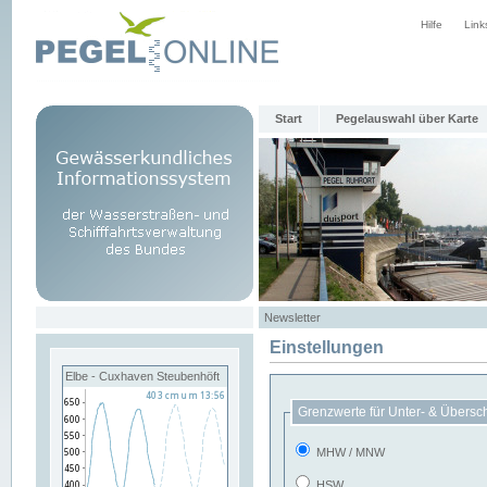
Hilfe
Link
Start
Pegelauswahl über Karte
Newsletter
Einstellungen
Elbe - Cuxhaven Steubenhöft
Grenzwerte für Unter- & Übersc
MHW / MNW
HSW