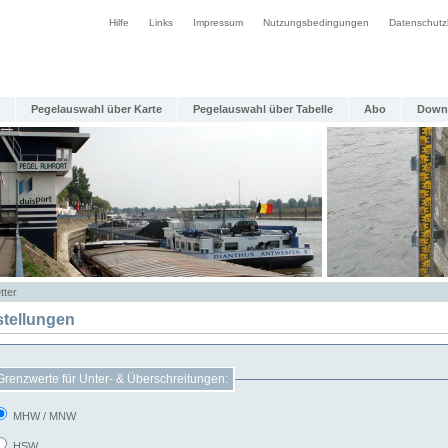
Hilfe
Links
Impressum
Nutzungsbedingungen
Datenschutz
Pegelauswahl über Karte
Pegelauswahl über Tabelle
Abo
Down
tter
stellungen
Grenzwerte für Unter- & Überschreitungen:
MHW / MNW
HSW