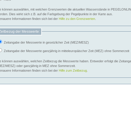
e können auswählen, mit welchen Grenzwerten die aktuellen Wasserstände in PEGELONLIN
werden. Dies wirkt sich z.B. auf die Farbgebung der Pegelpunkte in der Karte aus.
nauere Informationen finden sich bei der
Hilfe zu den Grenzwerten
.
Zeitbezug der Messwerte:
Zeitangabe der Messwerte in gesetzlicher Zeit (MEZ/MESZ)
Zeitangabe der Messwerte ganzjährig in mitteleuropäischer Zeit (MEZ) ohne Sommerzeit
e können auswählen, welchen Zeitbezug die Messwerte haben. Entweder erfolgt die Zeitangab
EZ/MESZ) oder ganzjährig in MEZ ohne Sommerzeit.
nauere Informationen finden sich bei der
Hilfe zum Zeitbezug
.