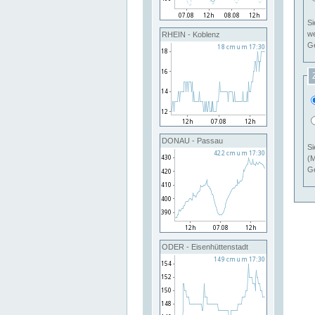
Si
RHEIN - Koblenz
Ge
DONAU - Passau
Si
(M
Ge
ODER - Eisenhüttenstadt