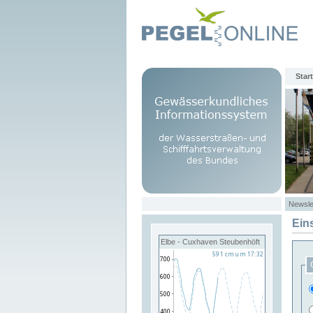
Start
Newsle
Ein
Elbe - Cuxhaven Steubenhöft