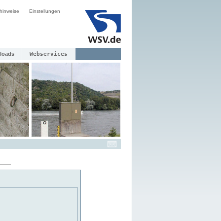
hinweise
Einstellungen
loads
Webservices