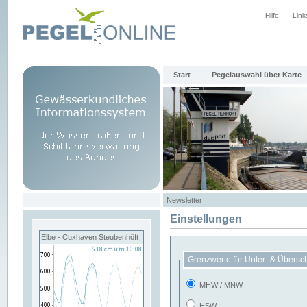
Hilfe
Link
Start
Pegelauswahl über Karte
Newsletter
Einstellungen
Elbe - Cuxhaven Steubenhöft
Grenzwerte für Unter- & Übersc
MHW / MNW
HSW