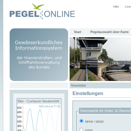
Hilfe
Link
Start
Pegelauswahl über Karte
Newsletter
Einstellungen
Elbe - Cuxhaven Steubenhöft
Grenzwerte für Unter- & Übersc
MHW / MNW
HSW