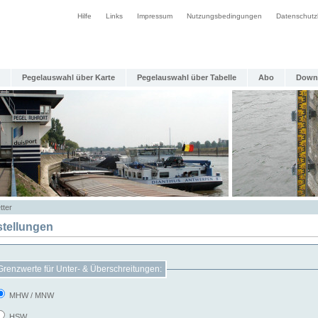
Hilfe
Links
Impressum
Nutzungsbedingungen
Datenschutz
Pegelauswahl über Karte
Pegelauswahl über Tabelle
Abo
Down
tter
stellungen
Grenzwerte für Unter- & Überschreitungen:
MHW / MNW
HSW