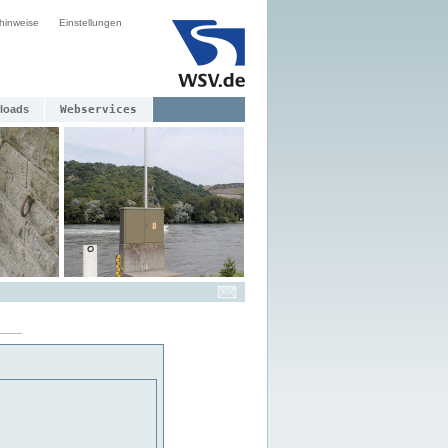
hinweise
Einstellungen
loads
Webservices