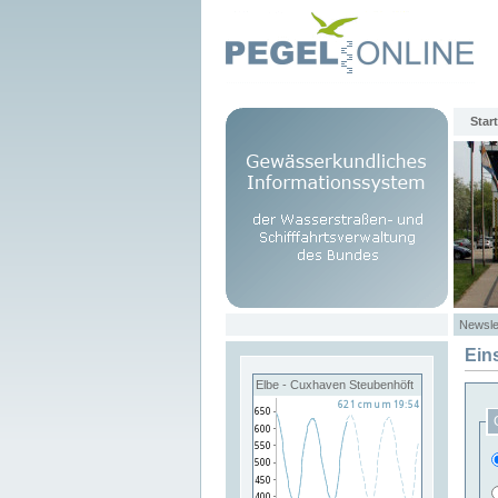
Start
Newsle
Ein
Elbe - Cuxhaven Steubenhöft