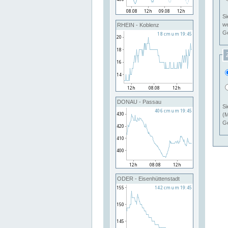
Si
RHEIN - Koblenz
Ge
DONAU - Passau
Si
(M
Ge
ODER - Eisenhüttenstadt