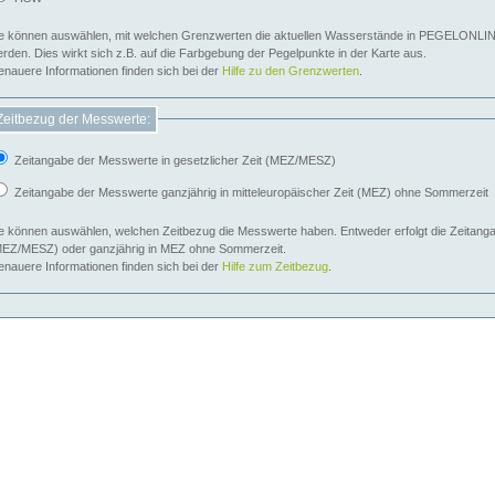
e können auswählen, mit welchen Grenzwerten die aktuellen Wasserstände in PEGELONLIN
werden. Dies wirkt sich z.B. auf die Farbgebung der Pegelpunkte in der Karte aus.
nauere Informationen finden sich bei der
Hilfe zu den Grenzwerten
.
Zeitbezug der Messwerte:
Zeitangabe der Messwerte in gesetzlicher Zeit (MEZ/MESZ)
Zeitangabe der Messwerte ganzjährig in mitteleuropäischer Zeit (MEZ) ohne Sommerzeit
e können auswählen, welchen Zeitbezug die Messwerte haben. Entweder erfolgt die Zeitangab
EZ/MESZ) oder ganzjährig in MEZ ohne Sommerzeit.
nauere Informationen finden sich bei der
Hilfe zum Zeitbezug
.